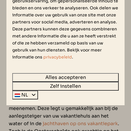
gebruikservaring, om gepersonaliseerde inhoud te
bieden en ons verkeer te analyseren. Ook delen we
informatie over uw gebruik van onze site met onze
TO DO’S BIJ RESORT
partners voor social media, adverteren en analyse.
Deze partners kunnen deze gegevens combineren
WATERRIJK OESTERDAM
met andere informatie die u aan ze heeft verstrekt
of die ze hebben verzameld op basis van uw
Wij hebben één tip voor uw verblijf in een
gebruik van hun diensten. Bekijk voor meer
vakantiewoning aan het water bij Resort
informatie ons
privacybeleid
.
Waterrijk Oesterdam:
ga het water op
! Wij
bieden ontzettend veel uitdagende, maar ook
Alles accepteren
ontspannen, activiteiten op het water aan. Wat
dacht u van wakeboarden, waterskiën, Jet Boat
Zelf instellen
varen, suppen, kanovaren of een bootje huren?
NL
Natuurlijk kunt u ook uw eigen boot
meenemen. Deze legt u gemakkelijk aan bij de
aanlegsteiger van uw vakantiehuis aan het
water of in de
jachthaven op ons vakantiepark
.