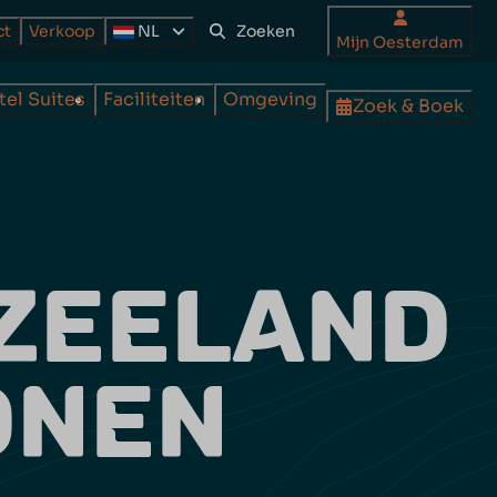
ct
Verkoop
NL
Mijn Oesterdam
tel Suites
Faciliteiten
Omgeving
Zoek & Boek
 ZEELAND
ONEN