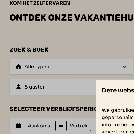
KOM HET ZELF ERVAREN
ONTDEK ONZE VAKANTIEHUI
ZOEK & BOEK
6 gasten
Deze webs
SELECTEER VERBLIJFSPERIODE
We gebruiken
gepersonalis
informatie ov
Aankomst
Vertrek
adverteren e