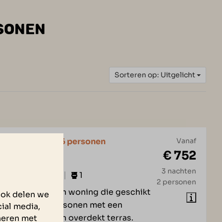
RSONEN
Sorteren op: Uitgelicht
sterdam Basis | 6 personen
Vanaf
€ 752
 Tholen
3 nachten
3
Ja
2
1
2 personen
m basis 6 is een woning die geschikt
Ook delen we
maximaal zes personen met een
ial media,
ruime tuin en een overdekt terras.
neren met