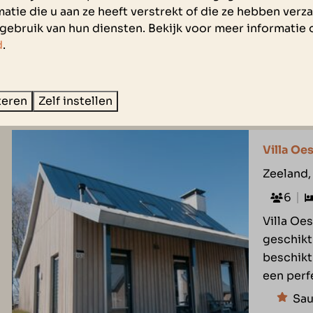
atie die u aan ze heeft verstrekt of die ze hebben ver
Ove
gebruik van hun diensten. Bekijk voor meer informatie 
2 B
d
.
Rui
8,8
teren
Zelf instellen
Villa Oe
Zeeland,
6
Villa Oes
geschikt
beschikt
een perf
Sau