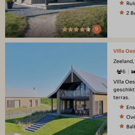
Rui
2 B
9
Villa Oe
Zeeland,
6
Villa Oes
geschikt
terras.
Ens
Ove
Bal