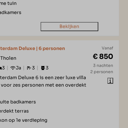
me tuin
adkamers
Bekijken
sterdam Deluxe | 6 personen
Vanaf
€ 850
 Tholen
3 nachten
3
Ja
3
3
2 personen
terdam Deluxe 6 is een zeer luxe villa
 voor zes personen met een overdekt
uite badkamers
rdekt terras
kon op 1e verdieping