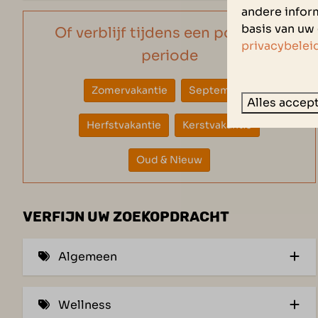
andere inform
basis van uw 
Of verblijf tijdens een populaire
privacybelei
periode
Zomervakantie
September
Alles accep
Herfstvakantie
Kerstvakantie
Oud & Nieuw
VERFIJN UW ZOEKOPDRACHT
Algemeen
Ligging aan een insteekhaven (3)
Wellness