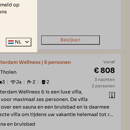
zameld op
rdekt terras
ons
adkamers
me tuin
Bekijken
NL
sterdam Wellness | 6 personen
Vanaf
€ 808
 Tholen
3 nachten
3
Ja
2
2
2 personen
terdam Wellness 6 is een luxe villa,
 voor maximaal zes personen. De villa
 over een sauna en een bruisbad en is daarmee
ecte villa om tijdens uw vakantie helemaal tot r
…
na en bruisbad