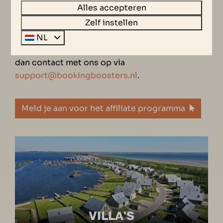
Alles accepteren
Resort? Meld je dan nu aan als affiliate
Zelf instellen
via
TradeTracker
. Of wil je meer informatie over
het affiliate programma, heb je vragen of ben
NL
je op zoek naar geschikt beeldmateriaal? Neem
dan contact met ons op via
support@bookingboosters.nl
.
Meld je aan voor het affiliate programma
VILLA'S