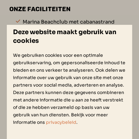
ONZE FACILITEITEN
Marina Beachclub met cabanastrand
Deze website maakt gebruik van
Restaurant
cookies
Ontbijtservice
Boot-, kano-, SUP- en fietsverhuur
We gebruiken cookies voor een optimale
Uitdagende outdoor activiteiten
gebruikservaring, om gepersonaliseerde inhoud te
bieden en ons verkeer te analyseren. Ook delen we
Wellnessmogelijkheden
informatie over uw gebruik van onze site met onze
Oplaadpunten elektrische auto's
partners voor social media, adverteren en analyse.
Deze partners kunnen deze gegevens combineren
met andere informatie die u aan ze heeft verstrekt
MEER INFORMATIE OF
of die ze hebben verzameld op basis van uw
gebruik van hun diensten. Bekijk voor meer
AANMELDEN
informatie ons
privacybeleid
.
Wil je profiteren van het succes van Oesterdam