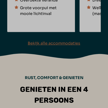
Overdekte veranda
Diverse
Grote voorpui met
Wellne
mooie lichtinval
(massag
Bekijk alle accommodaties
RUST, COMFORT & GENIETEN
GENIETEN IN EEN 4
PERSOONS