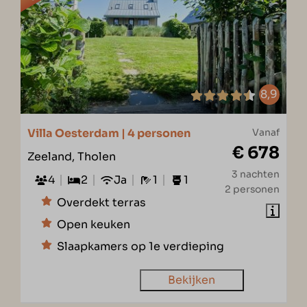
8,9
Villa Oesterdam | 4 personen
Vanaf
€ 678
Zeeland, Tholen
3 nachten
4
2
Ja
1
1
2 personen
Overdekt terras
Open keuken
Slaapkamers op 1e verdieping
Bekijken