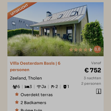
UITGELICHT
8,8
Villa Oesterdam Basis | 6
Vanaf
€ 752
personen
Zeeland, Tholen
3 nachten
2 personen
6
3
Ja
2
1
Overdekt terras
2 Badkamers
Ruime tuin