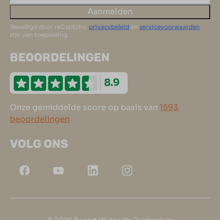
Aanmelden
Beveiligd door reCaptcha,
privacybeleid
en
servicevoorwaarden
zijn van toepassing.
BEOORDELINGEN
8.9
Onze gemiddelde score op basis van
1593
beoordelingen
VOLG ONS