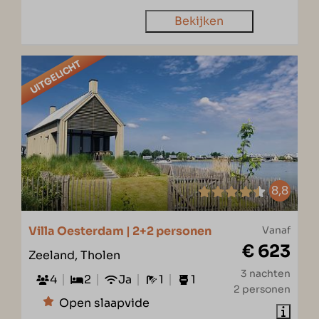
Bekijken
UITGELICHT
8,8
Villa Oesterdam | 2+2 personen
Vanaf
€ 623
Zeeland, Tholen
3 nachten
4
2
Ja
1
1
2 personen
Open slaapvide