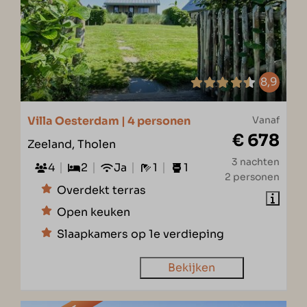
8,9
Villa Oesterdam | 4 personen
Vanaf
€ 678
Zeeland, Tholen
3 nachten
4
2
Ja
1
1
2 personen
Overdekt terras
Open keuken
Slaapkamers op 1e verdieping
Bekijken