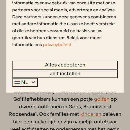
ONTDEK DE ZEEUWSE
informatie over uw gebruik van onze site met onze
partners voor social media, adverteren en analyse.
OMGEVING VANUIT ONZE
Deze partners kunnen deze gegevens combineren
met andere informatie die u aan ze heeft verstrekt
LUXE VAKANTIEPARK
of die ze hebben verzameld op basis van uw
gebruik van hun diensten. Bekijk voor meer
informatie ons
privacybeleid
.
Ons luxe vakantiepark in Zeeland biedt u een
veelzijdige vakantie. Natuurliefhebbers en
rustzoekers kunnen genieten van het
Alles accepteren
natuurrijke resort en de prachtige omgeving.
Zelf instellen
Voor de cultuurliefhebbers zijn er veel
NL
omliggende steden die u kunt bezoeken zoals:
Zeeuwse steden
, Rotterdam of Antwerpen.
Golfliefhebbers kunnen een potje
golfen
op
diverse golfbanen in Goes,
Bruinisse of
Roosendaal. Ook families met
kinderen
beleven
hier een leuke tijd; er zijn namelijk ontelbaar
veel activiteiten te ondernemen met het gezin