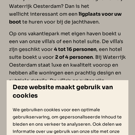
Waterrijk Oesterdam? Dan is het
wellicht interessant om een
ligplaats voor uw
boot
te huren voor bij de jachthaven.
Op ons vakantiepark met eigen haven boekt u
een van onze villa's of een hotel suite. De villa's
zijn geschikt voor
4 tot 16 personen
, een hotel
suite boekt u voor
2 of 4 personen
. Bij Waterrijk
Oesterdam staat luxe en kwaliteit voorop en
hebben alle woningen een prachtig design en
subtiele details. De villa's en suites zijn
Deze website maakt gebruik van
smaakvol ingericht en laten u meteen thuis
cookies
voelen. Het is ook mogelijk om een
villa met
wellness te huren
. Tevens beschikken
We gebruiken cookies voor een optimale
de meeste villa's over een eigen aanlegsteiger
gebruikservaring, om gepersonaliseerde inhoud te
waar u, in plaats van bij de jachthaven, ook uw
bieden en ons verkeer te analyseren. Ook delen we
boot kan aanleggen. Op vakantie met uw eigen
informatie over uw gebruik van onze site met onze