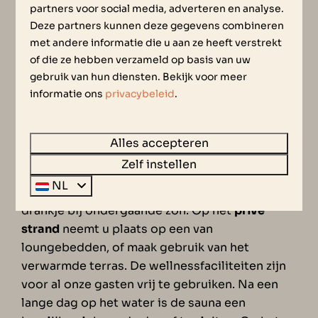
boot in Zeeland, Resort Waterrijk Oesterdam
partners voor social media, adverteren en analyse.
maakt het mogelijk.
Deze partners kunnen deze gegevens combineren
met andere informatie die u aan ze heeft verstrekt
of die ze hebben verzameld op basis van uw
FACILITEITEN BIJ
gebruik van hun diensten. Bekijk voor meer
WATERRIJK OESTERDAM
informatie ons
privacybeleid
.
Bij ons vakantiepark met jachthaven heeft u
Alles accepteren
ook de beschikking over een groot aantal
Zelf instellen
andere faciliteiten. Zo is
Marina
NL
Beachclub
dé plek voor lunch, diner of een
drankje bij ondergaande zon. Op het
privé
strand
neemt u plaats op een van
loungebedden, of maak gebruik van het
verwarmde terras. De wellnessfaciliteiten zijn
voor al onze gasten vrij te gebruiken. Na een
lange dag op het water is de sauna een