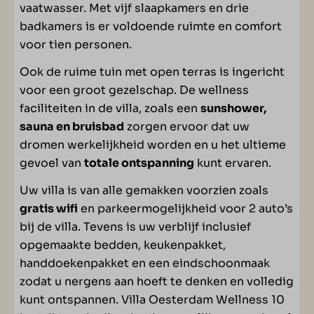
Slaapkamer(s) op verdieping: 4
vaatwasser. Met vijf slaapkamers en drie
badkamers is er voldoende ruimte en comfort
WOONRUIMTE
voor tien personen.
Ook de ruime tuin met open terras is ingericht
Televisie
voor een groot gezelschap. De wellness
faciliteiten in de villa, zoals een
sunshower,
SANITAIR
sauna en bruisbad
zorgen ervoor dat uw
dromen werkelijkheid worden en u het ultieme
Apart toilet beneden: 1
gevoel van
totale ontspanning
kunt ervaren.
Badkamer(s) beneden: 1
Badkamer(s) boven: 2
Uw villa is van alle gemakken voorzien zoals
gratis wifi
en parkeermogelijkheid voor 2 auto’s
BUITEN
bij de villa. Tevens is uw verblijf inclusief
opgemaakte bedden, keukenpakket,
Open terras
handdoekenpakket en een eindschoonmaak
Tuin
zodat u nergens aan hoeft te denken en volledig
Tuinmeubilair
kunt ontspannen. Villa Oesterdam Wellness 10
Twee zonneligbedden