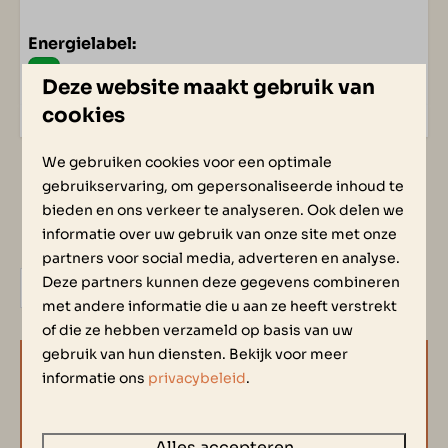
Energielabel:
Deze website maakt gebruik van
cookies
Sauna / bruisbad / sunshower
We gebruiken cookies voor een optimale
gebruikservaring, om gepersonaliseerde inhoud te
3 Badkamers
bieden en ons verkeer te analyseren. Ook delen we
Ruime tuin met open terras
informatie over uw gebruik van onze site met onze
partners voor social media, adverteren en analyse.
Deze partners kunnen deze gegevens combineren
Bekijk hier de woning
met andere informatie die u aan ze heeft verstrekt
of die ze hebben verzameld op basis van uw
gebruik van hun diensten. Bekijk voor meer
informatie ons
privacybeleid
.
BESCHIKBAARHEID EN PRIJS |
PLAN, KIES & GENIET VAN UW
Alles accepteren