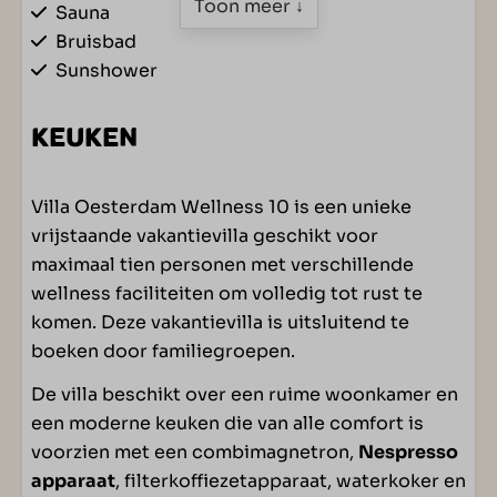
Toon meer ↓
Sauna
Bruisbad
Sunshower
KEUKEN
Combimagnetron
Villa Oesterdam Wellness 10 is een unieke
Filterkoffiezetapparaat
vrijstaande vakantievilla geschikt voor
Koken op gas
maximaal tien personen met verschillende
Nespresso apparaat
wellness faciliteiten om volledig tot rust te
Vaatwasser
komen. Deze vakantievilla is uitsluitend te
Waterkoker
boeken door familiegroepen.
SLAAPKAMER
De villa beschikt over een ruime woonkamer en
een moderne keuken die van alle comfort is
Eénpersoonsbed(den): 10
voorzien met een combimagnetron,
Nespresso
Boxspringbedden
apparaat
, filterkoffiezetapparaat, waterkoker en