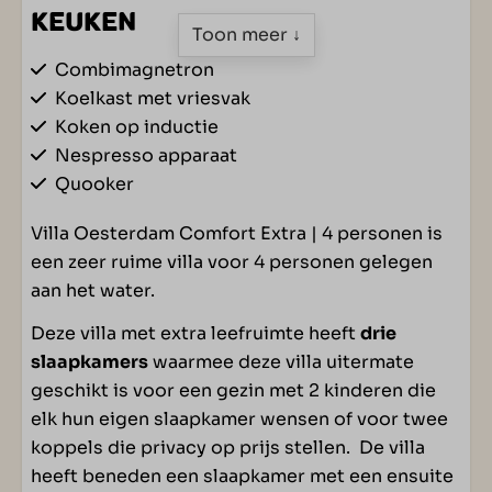
KEUKEN
Toon meer ↓
Combimagnetron
Koelkast met vriesvak
Koken op inductie
Nespresso apparaat
Quooker
Vaatwasser
Villa Oesterdam Comfort Extra | 4 personen is
een zeer ruime villa voor 4 personen gelegen
SLAAPKAMER
aan het water.
Televisie op slaapkamer(s)
Deze villa met extra leefruimte heeft
drie
Eénpersoonsbed(den): 6
slaapkamers
waarmee deze villa uitermate
Slaapkamer(s) op begane grond: 1
geschikt is voor een gezin met 2 kinderen die
Slaapkamer(s) op verdieping: 2
elk hun eigen slaapkamer wensen of voor twee
koppels die privacy op prijs stellen. De villa
WOONRUIMTE
heeft beneden een slaapkamer met een ensuite