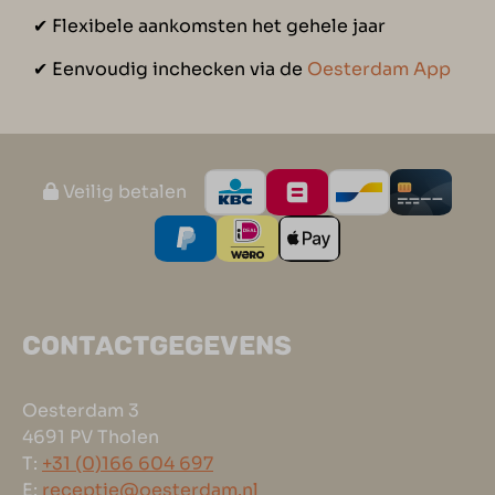
✔︎ Flexibele aankomsten het gehele jaar
✔︎ Eenvoudig inchecken via de
Oesterdam App
Veilig betalen
CONTACTGEGEVENS
Oesterdam 3
4691 PV Tholen
T:
+31 (0)166 604 697
E:
receptie@oesterdam.nl