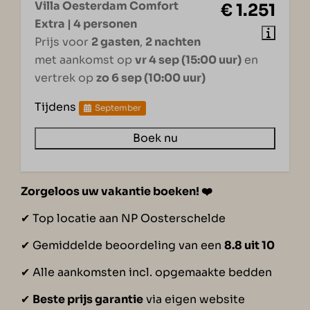
Villa Oesterdam Comfort
€ 1.251
Extra | 4 personen
Prijs voor
2 gasten
,
2 nachten
met aankomst op
vr 4 sep (15:00 uur)
en
vertrek op
zo 6 sep (10:00 uur)
Tijdens
September
Boek nu
Zorgeloos uw vakantie boeken!
❤️
✔︎ Top locatie aan NP Oosterschelde
✔︎ Gemiddelde beoordeling van een
8.8 uit 10
✔︎ Alle aankomsten incl. opgemaakte bedden
✔︎
Beste prijs garantie
via eigen website