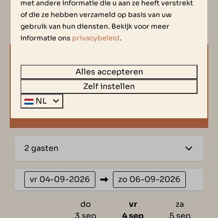
Wasserlage
met andere informatie die u aan ze heeft verstrekt
of die ze hebben verzameld op basis van uw
Außenkamin
gebruik van hun diensten. Bekijk voor meer
informatie ons
privacybeleid
.
BESCHIKBAARHEID EN PRIJS |
Alles accepteren
PLAN, KIES & GENIET VAN UW
Zelf instellen
NL
VAKANTIE!
2 gasten
vr
04-09-2026
zo
06-09-2026
do
vr
za
3 sep
4 sep
5 sep