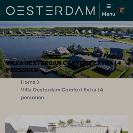
Menu
VILLA OESTERDAM COMFORT EXTRA | 4
PERSONEN
Home
Villa Oesterdam Comfort Extra | 4
personen