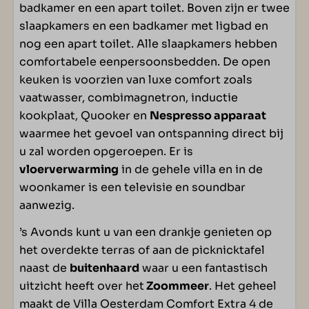
badkamer en een apart toilet. Boven zijn er twee
Meer leefruimte
slaapkamers en een badkamer met ligbad en
Soundbar
nog een apart toilet. Alle slaapkamers hebben
Televisie
comfortabele eenpersoonsbedden. De open
keuken is voorzien van luxe comfort zoals
SANITAIR
vaatwasser, combimagnetron, inductie
kookplaat, Quooker en
Nespresso apparaat
Apart toilet beneden: 1
waarmee het gevoel van ontspanning direct bij
Apart toilet op verdieping: 1
u zal worden opgeroepen. Er is
Badkamer(s) beneden: 1
vloerverwarming
in de gehele villa en in de
Badkamer(s) boven: 1
woonkamer is een televisie en soundbar
Ligbad
aanwezig.
’s Avonds kunt u van een drankje genieten op
BUITEN
het overdekte terras of aan de picknicktafel
naast de
buitenhaard
waar u een fantastisch
Buitenhaard
uitzicht heeft over het
Zoommeer
. Het geheel
Overdekt terras
maakt de Villa Oesterdam Comfort Extra 4 de
Picknicktafel