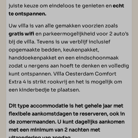
juiste keuze om eindeloos te genieten en
echt
Steiger met zwemtrap
te ontspannen.
Tuin
Tuinmeubilair
Uw villa is van alle gemakken voorzien zoals
Twee zonneligbedden
gratis wifi
en parkeermogelijkheid voor 2 auto’s
bij de villa. Tevens is uw verblijf inclusief
opgemaakte bedden, keukenpakket,
handdoekenpakket en een eindschoonmaak
zodat u nergens aan hoeft te denken en volledig
kunt ontspannen. Villa Oesterdam Comfort
Extra 4 is strikt rookvrij en het is mogelijk om
een kinderbedje te plaatsen.
Dit type accommodatie is het gehele jaar met
flexibele aankomstdagen te reserveren, ook in
de zomermaanden. U kunt dagelijks aankomen
met een minimum van 2 nachten met
uitzondering van zondag.