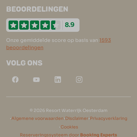
BEOORDELINGEN
8.9
Onze gemiddelde score op basis van
1593
beoordelingen
VOLG ONS
© 2026 Resort Waterrijk Oesterdam
·
·
·
Algemene voorwaarden
Disclaimer
Privacyverklaring
·
Cookies
Reserveringssysteem door
Booking Experts