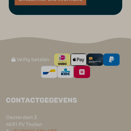
Veilig betalen
CONTACTGEGEVENS
Oesterdam 3
4691 PV Tholen