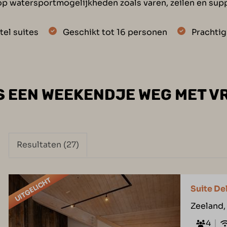
olop watersportmogelijkheden zoals varen, zeilen en sup
otel suites
Geschikt tot 16 personen
Prachtig
S EEN WEEKENDJE WEG MET V
Resultaten (27)
UITGELICHT
Suite De
Zeeland,
4