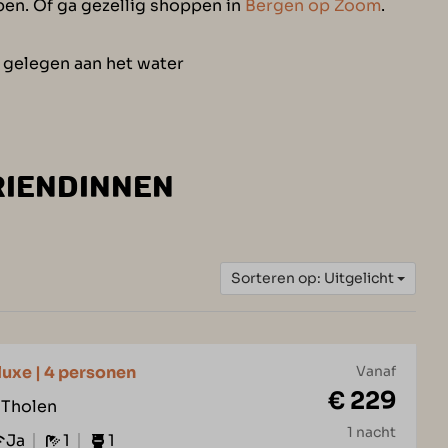
pen. Of ga gezellig shoppen in
Bergen op Zoom
.
 gelegen aan het water
RIENDINNEN
Sorteren op: Uitgelicht
luxe | 4 personen
Vanaf
€ 229
 Tholen
1 nacht
Ja
1
1