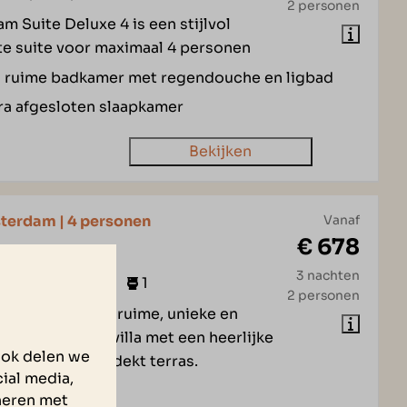
2 personen
m Suite Deluxe 4 is een stijlvol
te suite voor maximaal 4 personen
 ruime badkamer met regendouche en ligbad
ra afgesloten slaapkamer
Bekijken
sterdam | 4 personen
Vanaf
€ 678
 Tholen
3 nachten
2
Ja
1
1
2 personen
sterdam 4 is een ruime, unieke en
le 4-persoons villa met een heerlijke
Ook delen we
een ruim en overdekt terras.
ial media,
rdekt terras
neren met