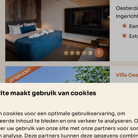
Oesterda
ingerich
Een
Ext
9
UITGELICHT
Villa Oe
Zeeland,
ite maakt gebruik van cookies
4
Villa Oe
 cookies voor een optimale gebruikservaring, om
smaakvol
eerde inhoud te bieden en ons verkeer te analyseren. 
tuin en 
er uw gebruik van onze site met onze partners voor soc
Ove
n analyse. Deze partners kunnen deze gegevens combi