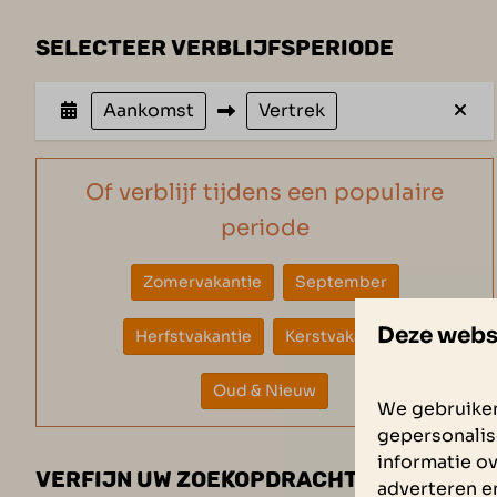
SELECTEER VERBLIJFSPERIODE
Aankomst
Vertrek
Of verblijf tijdens een populaire
periode
Zomervakantie
September
Deze webs
Herfstvakantie
Kerstvakantie
Oud & Nieuw
We gebruiken
gepersonalis
informatie ov
VERFIJN UW ZOEKOPDRACHT
adverteren e