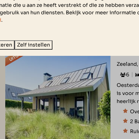
Op
atie die u aan ze heeft verstrekt of die ze hebben ver
gebruik van hun diensten. Bekijk voor meer informatie 
Sla
d
.
8,9
teren
Zelf instellen
UITGELICHT
Villa Oe
Zeeland,
6
Oesterda
is voor 
heerlijk 
Ove
2 B
Rui