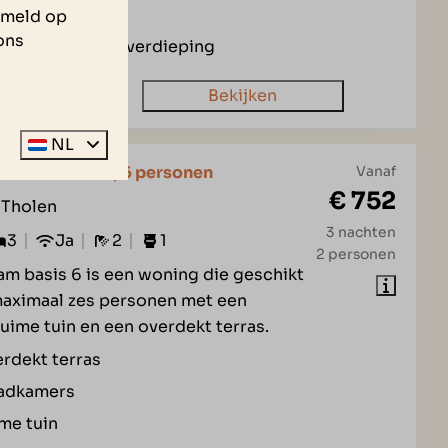
en keuken
zameld op
ons
apkamers op 1e verdieping
Bekijken
NL
sterdam Basis | 6 personen
Vanaf
€ 752
 Tholen
3 nachten
3
Ja
2
1
2 personen
m basis 6 is een woning die geschikt
maximaal zes personen met een
ruime tuin en een overdekt terras.
rdekt terras
adkamers
me tuin