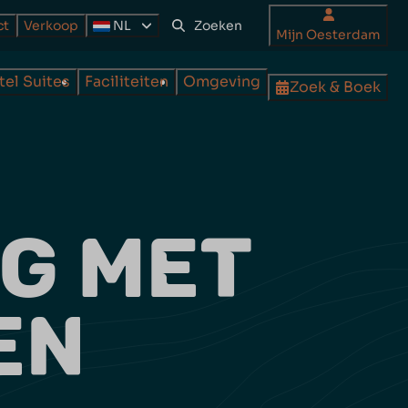
ct
Verkoop
NL
Mijn Oesterdam
tel Suites
Faciliteiten
Omgeving
Zoek & Boek
G MET
EN