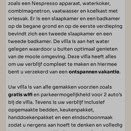
zoals een Nespresso apparaat, waterkoker,
Televisie
combimagnetron, vaatwasser en koelkast met
vriesvak. Er is een slaapkamer en een
badkamer
SANITAIR
op de begane grond en op de eerste verdieping
bevindt zich een tweede slaapkamer en een
Apart toilet beneden: 1
tweede badkamer. De villa is aan het water
Toilet(ten) in badkamer(s): 1
gelegen waardoor u buiten optimaal genieten
Badkamer(s) beneden: 1
van de mooie omgeving. Deze villa heeft alles
Badkamer(s) boven: 1
om uw verblijf compleet te maken en hiermee
Douchecabine(s): 2
bent u verzekerd van een
ontspannen vakantie
.
BUITEN
Uw villa is van alle gemakken voorzien zoals
gratis wifi
en parkeermogelijkheid voor 2 auto’s
Loungeset met kussens
bij de villa. Tevens is uw verblijf inclusief
Overdekt terras
opgemaakte bedden, keukenpakket,
Steiger met zwemtrap
handdoekenpakket en een eindschoonmaak
Tuin
zodat u nergens aan hoeft te denken en volledig
Tuinmeubilair