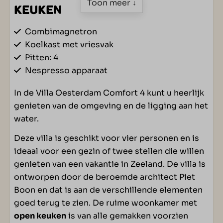
Toon meer ↓
KEUKEN
Combimagnetron
Koelkast met vriesvak
Pitten: 4
Nespresso apparaat
Vaatwasser
In de Villa Oesterdam Comfort 4 kunt u heerlijk
Waterkoker
genieten van de omgeving en de ligging aan het
water.
SLAAPKAMER
Deze villa is geschikt voor vier personen en is
Eénpersoonsbed(den): 4
ideaal voor een gezin of twee stellen die willen
Boxspringbedden
genieten van een vakantie in Zeeland. De villa is
Slaapkamer(s) op begane grond: 1
ontworpen door de beroemde architect Piet
Slaapkamer(s) op verdieping: 1
Boon en dat is aan de verschillende elementen
goed terug te zien. De ruime woonkamer met
WOONRUIMTE
open keuken
is van alle gemakken voorzien