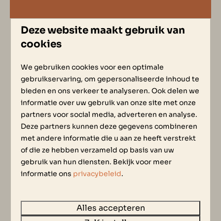
Deze website maakt gebruik van
2 gasten
cookies
We gebruiken cookies voor een optimale
ma
24-08-2026
di
25-08-2026
gebruikservaring, om gepersonaliseerde inhoud te
bieden en ons verkeer te analyseren. Ook delen we
zo
ma
di
informatie over uw gebruik van onze site met onze
23 aug
24 aug
25 aug
partners voor social media, adverteren en analyse.
Deze partners kunnen deze gegevens combineren
—
€ 551
€ 1.015
1 nacht
met andere informatie die u aan ze heeft verstrekt
of die ze hebben verzameld op basis van uw
—
€ 1.021
€ 1.021
2 nachten
gebruik van hun diensten. Bekijk voor meer
—
€ 1.027
€ 1.027
informatie ons
privacybeleid
.
3 nachten
—
€ 1.273
€ 1.833
4 nachten
Alles accepteren
—
€ 2.079
—
5 nachten