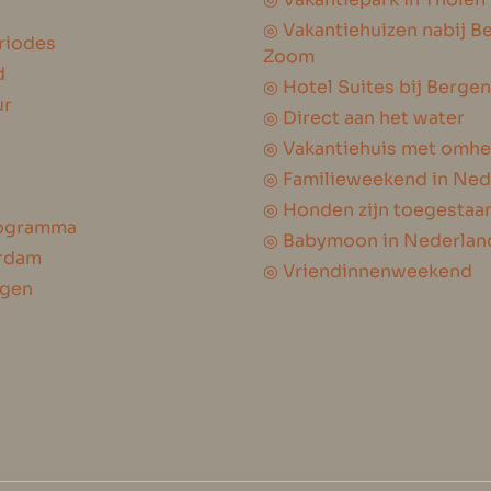
◎ Vakantiehuizen nabij B
riodes
Zoom
d
◎ Hotel Suites bij Berge
ur
◎ Direct aan het water
◎ Vakantiehuis met omhe
◎ Familieweekend in Ned
◎ Honden zijn toegestaa
programma
◎ Babymoon in Nederlan
erdam
◎ Vriendinnenweekend
ngen