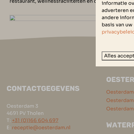
restaurant, wellnessfaciliteiten en de jachthaven!
informatie ov
adverteren e
andere inform
basis van uw 
privacybelei
Alles accep
Vei
OESTE
CONTACTGEGEVENS
Oesterdam
Oesterdam 
Oesterdam 3
Oesterdam
4691 PV Tholen
T:
+31 (0)166 604 697
WATER
E:
receptie@oesterdam.nl