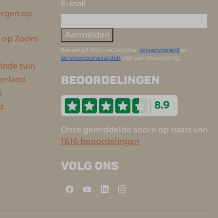
E-mail
ergen op
Aanmelden
n op Zoom
Beveiligd door reCaptcha,
privacybeleid
en
servicevoorwaarden
zijn van toepassing.
inde tuin
BEOORDELINGEN
erland
n
8.9
d
Onze gemiddelde score op basis van
1616 beoordelingen
VOLG ONS