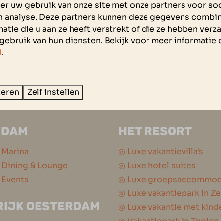
er uw gebruik van onze site met onze partners voor soc
n analyse. Deze partners kunnen deze gegevens combi
atie die u aan ze heeft verstrekt of die ze hebben ver
gebruik van hun diensten. Bekijk voor meer informatie 
d
.
teren
Zelf instellen
lig betalen
RDAM
HET RESORT
 Marina
◎ Luxe vakantievilla's
Dining & Lounge
◎ Luxe hotel suites
 Events
◎ Luxe groepsaccommod
◎ Luxe vakantiepark in Z
RIJK OESTERDAM
◎ Luxe vakantie met kind
◎ Vakantiepark in Tholen