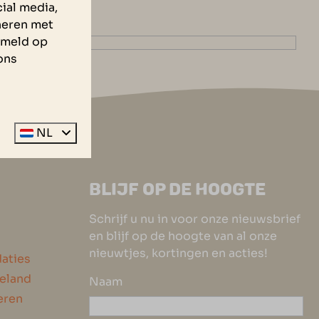
ial media,
neren met
zameld op
ons
NL
BLIJF OP DE HOOGTE
Schrijf u nu in voor onze nieuwsbrief
en blijf op de hoogte van al onze
nieuwtjes, kortingen en acties!
aties
eeland
Naam
eren