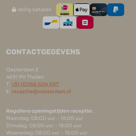
Veilig betalen
CONTACTGEGEVENS
Oesterdam 3
4691 PV Tholen
T:
+31 (0)166 604 697
E:
receptie@oesterdam.nl
Reguliere openingstijden receptie:
Maandag: 08:00 uur - 18:00 uur
Dinsdag: 08:00 uur - 18:00 uur
Woensdag: 08:00 uur - 18:00 uur