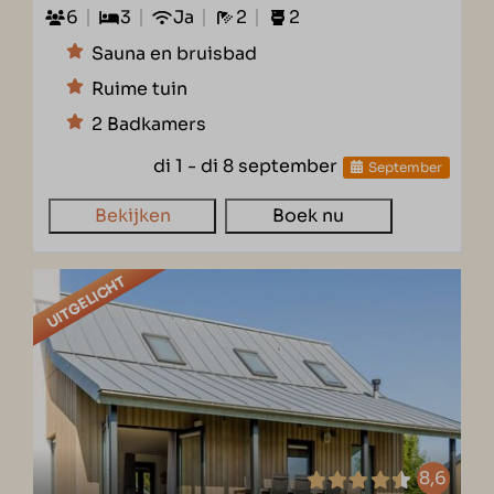
6
3
Ja
2
2
Sauna en bruisbad
Ruime tuin
2 Badkamers
di 1 - di 8 september
September
Bekijken
Boek nu
UITGELICHT
8,6