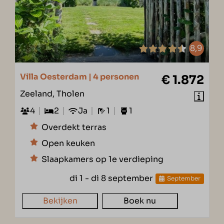
8,9
Villa Oesterdam | 4 personen
€ 1.872
Zeeland, Tholen
4
2
Ja
1
1
Overdekt terras
Open keuken
Slaapkamers op 1e verdieping
di 1 - di 8 september
September
Bekijken
Boek nu