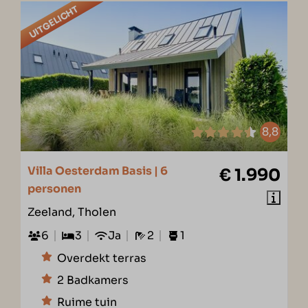
UITGELICHT
8,8
Villa Oesterdam Basis | 6
€ 1.990
personen
Zeeland, Tholen
6
3
Ja
2
1
Overdekt terras
2 Badkamers
Ruime tuin