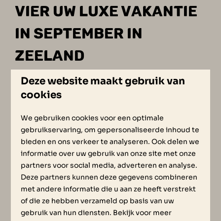
VIER UW LUXE VAKANTIE
IN SEPTEMBER IN
ZEELAND
Deze website maakt gebruik van
Bent u op zoek naar een
luxe vakantie
in
cookies
september? Zoek dan niet verder!
Bij Oesterdam Resort huurt u een vakantievilla
We gebruiken cookies voor een optimale
of hotel suite die van alle luxe is voorzien. De
gebruikservaring, om gepersonaliseerde inhoud te
meeste vakantievilla’s hebben een unieke
bieden en ons verkeer te analyseren. Ook delen we
ligging aan het water en beschikken over een
informatie over uw gebruik van onze site met onze
aanlegsteiger. Daarnaast hebben de
partners voor social media, adverteren en analyse.
vakantievilla’s ieder een eigen tuin, terras en
Deze partners kunnen deze gegevens combineren
veranda en bieden plaats aan maximaal 16
met andere informatie die u aan ze heeft verstrekt
personen. Ideaal voor een nazomer met uw
of die ze hebben verzameld op basis van uw
gezin, familie of vrienden! Graag nog meer
gebruik van hun diensten. Bekijk voor meer