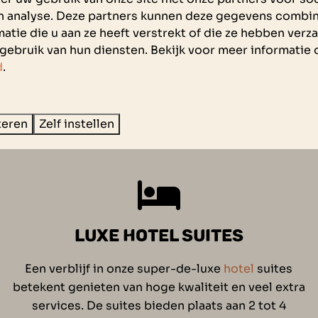
DE LUXE VAN ALLES OP ÉÉN
n analyse. Deze partners kunnen deze gegevens combi
atie die u aan ze heeft verstrekt of die ze hebben ver
LOCATIE
gebruik van hun diensten. Bekijk voor meer informatie 
d
.
Met de komst van de centrumvoorziening (
Marina
Beachclub
) en daarmee de jachthaven, het
restaurant, het hotel, de wellness, eventroom &
teren
Zelf instellen
business rooms en de receptie ontstond een
unieke alles in één locatie.
LUXE HOTEL SUITES
Een verblijf in onze super-de-luxe
hotel
suites
betekent genieten van hoge kwaliteit en veel extra
services. De suites bieden plaats aan 2 tot 4