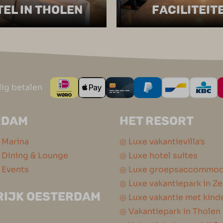
EL IN THOLEN
FACILITEIT
lig betalen
RDAM
HET RESORT
 Marina
◎ Luxe vakantievilla's
Dining & Lounge
◎ Luxe hotel suites
 Events
◎ Luxe groepsaccommod
◎ Luxe vakantiepark in Z
RIJK OESTERDAM
◎ Luxe vakantie met kind
◎ Vakantiepark in Tholen