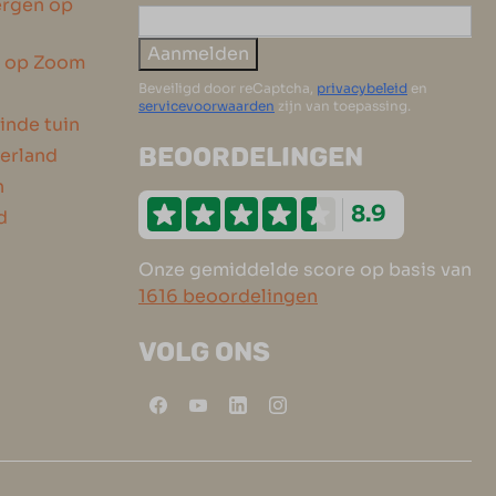
ergen op
Aanmelden
n op Zoom
Beveiligd door reCaptcha,
privacybeleid
en
servicevoorwaarden
zijn van toepassing.
inde tuin
BEOORDELINGEN
erland
n
8.9
d
Onze gemiddelde score op basis van
1616 beoordelingen
VOLG ONS