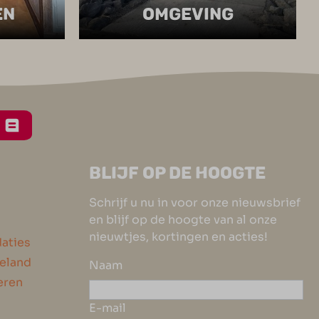
EN
OMGEVING
BLIJF OP DE HOOGTE
Schrijf u nu in voor onze nieuwsbrief
en blijf op de hoogte van al onze
nieuwtjes, kortingen en acties!
aties
eeland
Naam
eren
E-mail