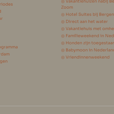
◎ Vakantiehuizen nabij B
riodes
Zoom
d
◎ Hotel Suites bij Berge
ur
◎ Direct aan het water
◎ Vakantiehuis met omhe
◎ Familieweekend in Ned
◎ Honden zijn toegestaa
programma
◎ Babymoon in Nederlan
erdam
◎ Vriendinnenweekend
ngen