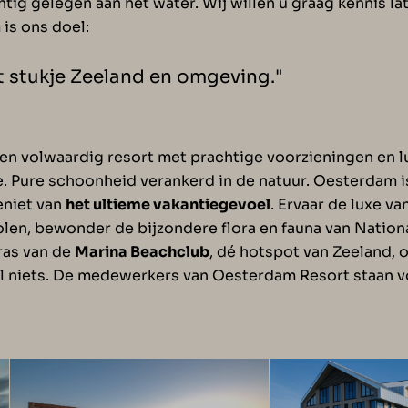
tig gelegen aan het water. Wij willen u graag kennis la
is ons doel:
 stukje Zeeland en omgeving."
een volwaardig resort met prachtige voorzieningen en 
. Pure schoonheid verankerd in de natuur. Oesterdam is
eniet van
het ultieme vakantiegevoel
. Ervaar de luxe va
holen, bewonder de bijzondere flora en fauna van Natio
rras van de
Marina Beachclub
, dé hotspot van Zeeland, 
al niets. De medewerkers van Oesterdam Resort staan v