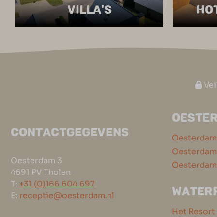
VILLA'S
HOT
Vei
OESTE
CONTACTGEGEVENS
Oesterdam
Oesterdam 
Oesterdam 3
Oesterdam
4691 PV Tholen
T:
+31 (0)166 604 697
WATER
E:
receptie@oesterdam.nl
Het Resort