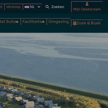
ct
Verkoop
NL
Mijn Oesterdam
tel Suites
Faciliteiten
Omgeving
Zoek & Boek