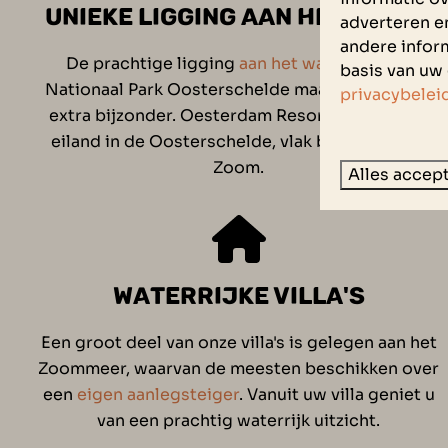
UNIEKE LIGGING AAN HET WATER
adverteren e
andere inform
De prachtige ligging
aan het water
van het
basis van uw 
Nationaal Park Oosterschelde maakt ons resort
privacybelei
extra bijzonder. Oesterdam Resort is een privé
eiland in de Oosterschelde, vlak bij Bergen op
Zoom.
Alles accep
WATERRIJKE VILLA'S
Een groot deel van onze villa's is gelegen aan het
Zoommeer, waarvan de meesten beschikken over
een
eigen aanlegsteiger
. Vanuit uw villa geniet u
van een prachtig waterrijk uitzicht.