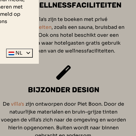
(PRIVÉ)WELLNESSFACILITEITEN
neren met
zameld op
Onze villa's zijn te boeken met privé
ons
wellnessfaciliteiten
, zoals een sauna, bruisbad en
Sunshower. Ook ons hotel beschikt over een
wellness area waar hotelgasten gratis gebruik
mogen maken van de wellnessfaciliteiten.
NL
BIJZONDER DESIGN
De
villa's
zijn ontworpen door Piet Boon. Door de
natuurlijke materialen en bruin-grijze tinten
voegen de villa's zich naar de omgeving en worden
hierin opgenomen. Buiten wordt naar binnen
gebracht en andersom.