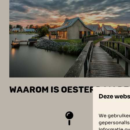
WAAROM IS OESTERDAM RE
Deze webs
We gebruiken
gepersonalis
informatie ov