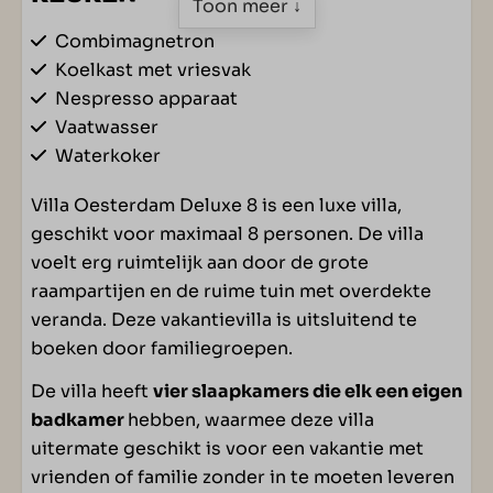
Toon meer ↓
Combimagnetron
Koelkast met vriesvak
Nespresso apparaat
Vaatwasser
Waterkoker
Villa Oesterdam Deluxe 8 is een luxe villa,
SLAAPKAMER
geschikt voor maximaal 8 personen. De villa
voelt erg ruimtelijk aan door de grote
Eénpersoonsbed(den): 8
raampartijen en de ruime tuin met overdekte
Boxspringbedden
veranda. Deze vakantievilla is uitsluitend te
Slaapkamer met balkon op verdieping
boeken door familiegroepen.
Slaapkamer(s) op begane grond: 1
Slaapkamer(s) op verdieping: 3
De villa heeft
vier slaapkamers die elk een eigen
badkamer
hebben, waarmee deze villa
WOONRUIMTE
uitermate geschikt is voor een vakantie met
vrienden of familie zonder in te moeten leveren