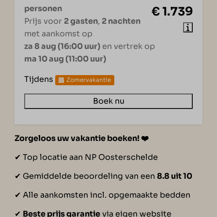
personen
€ 1.739
Prijs voor
2 gasten
,
2 nachten
met aankomst op
za 8 aug (16:00 uur)
en vertrek op
ma 10 aug (11:00 uur)
Tijdens
Zomervakantie
Boek nu
Zorgeloos uw vakantie boeken!
❤️
✔︎ Top locatie aan NP Oosterschelde
✔︎ Gemiddelde beoordeling van een
8.8 uit 10
✔︎ Alle aankomsten incl. opgemaakte bedden
✔︎
Beste prijs garantie
via eigen website