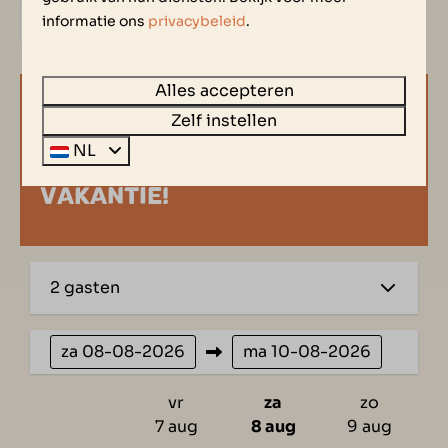
Bekijk hier de woning
informatie ons
privacybeleid
.
Alles accepteren
BESCHIKBAARHEID EN PRIJS |
Zelf instellen
NL
PLAN, KIES & GENIET VAN UW
VAKANTIE!
2 gasten
za
08-08-2026
ma
10-08-2026
vr
za
zo
7 aug
8 aug
9 aug