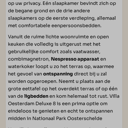
Televisie
op uw privacy. Eén slaapkamer bevindt zich op
Radio CD speler
de begane grond en de drie andere
slaapkamers op de eerste verdieping, allemaal
SANITAIR
met comfortabele eenpersoonsbedden.
Vanuit de ruime lichte woonruimte en open
Badkamer ensuite: 4
keuken die volledig is uitgerust met het
Inloopdouche (zonder drempel)
gebruikelijke comfort zoals vaatwasser,
combimagnetron,
Nespresso apparaat
en
BUITEN
waterkoker loopt u zo het terras op, waarmee
het gevoel van
ontspanning
direct bij u zal
Overdekt terras
worden opgeroepen. Neemt u plaats aan de
Tuin
grote eettafel op het overdekt terras of op één
Tuinmeubilair
van de
ligbedden
en kom helemaal tot rust. Villa
Veranda
Oesterdam Deluxe 8 is een prima optie om
Twee zonneligbedden
eindeloos te genieten en echt te ontspannen
midden in Nationaal Park Oosterschelde