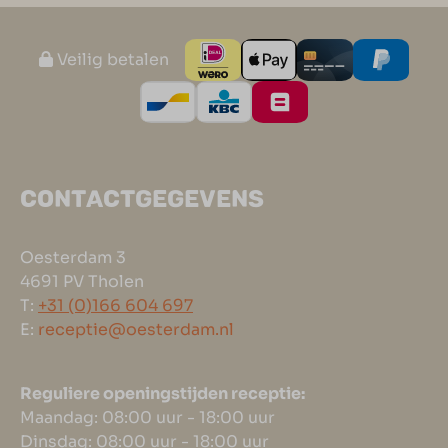
Veilig betalen
CONTACTGEGEVENS
Oesterdam 3
4691 PV Tholen
T:
+31 (0)166 604 697
E:
receptie@oesterdam.nl
Reguliere openingstijden receptie:
Maandag: 08:00 uur - 18:00 uur
Dinsdag: 08:00 uur - 18:00 uur