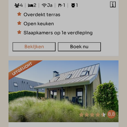
4
2
Ja
1
1
Overdekt terras
Open keuken
Slaapkamers op 1e verdieping
Bekijken
Boek nu
UITGELICHT
8,8