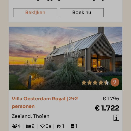
Bekijken
Boek nu
9
Villa Oesterdam Royal | 2+2
€ 1.796
personen
€ 1.722
Zeeland, Tholen
4
2
Ja
1
1