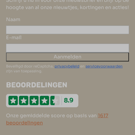
Schrijf u nu in voor onze nieuwsbrief en blijf op de
hoogte van al onze nieuwtjes, kortingen en acties!
Naam
E-mail
Aanmelden
Beveiligd door reCaptcha,
privacybeleid
en
servicevoorwaarden
zijn van toepassing.
BEOORDELINGEN
8.9
Onze gemiddelde score op basis van
1617
beoordelingen