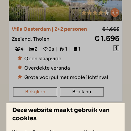
8,8
Villa Oesterdam | 2+2 personen
€ 1.663
€ 1.595
Zeeland, Tholen
4
2
Ja
1
1
Open slaapvide
Overdekte veranda
Grote voorpui met mooie lichtinval
Bekijken
Boek nu
Deze website maakt gebruik van
UITGELICHT
cookies