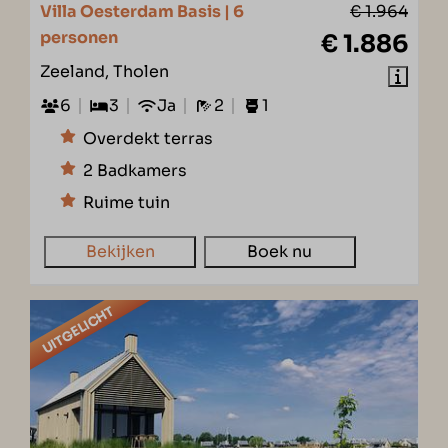
Villa Oesterdam Basis | 6
€ 1.964
personen
€ 1.886
Zeeland, Tholen
6
3
Ja
2
1
Overdekt terras
2 Badkamers
Ruime tuin
Bekijken
Boek nu
UITGELICHT