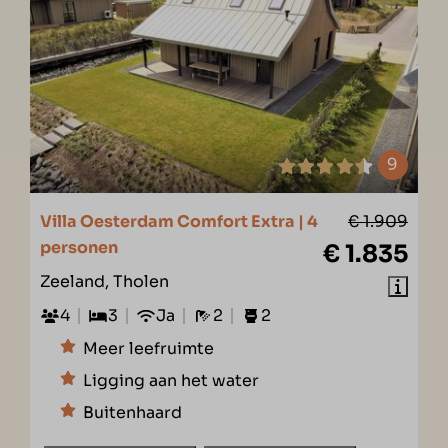
9
Villa Oesterdam Comfort Extra | 4
€ 1.909
personen
€ 1.835
Zeeland, Tholen
4
3
Ja
2
2
Meer leefruimte
Ligging aan het water
Buitenhaard