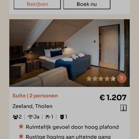
Bekijken
Boek nu
9
Suite | 2 personen
€ 1.207
Zeeland, Tholen
2
Ja
1
1
Ruimtelijk gevoel door hoog plafond
Rustige ligging aan uiteinde gang