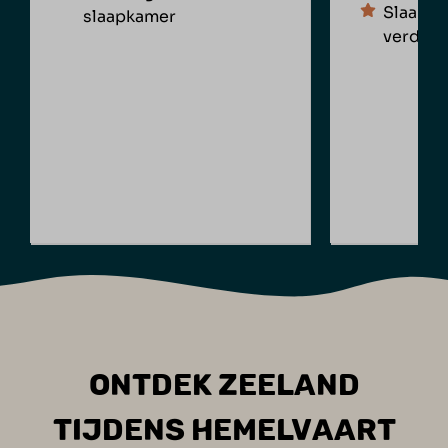
Slaapka
slaapkamer
verdiep
ONTDEK ZEELAND
TIJDENS HEMELVAART