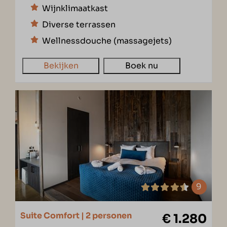
Wijnklimaatkast
Diverse terrassen
Wellnessdouche (massagejets)
Bekijken
Boek nu
9
Suite Comfort | 2 personen
€ 1.280