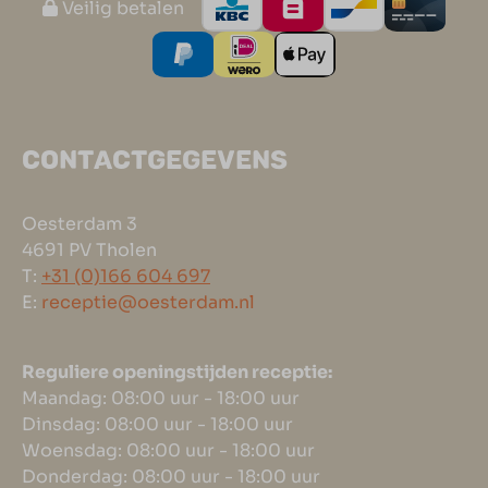
Veilig betalen
CONTACTGEGEVENS
Oesterdam 3
4691 PV Tholen
T:
+31 (0)166 604 697
E:
receptie@oesterdam.nl
Reguliere openingstijden receptie:
Maandag: 08:00 uur - 18:00 uur
Dinsdag: 08:00 uur - 18:00 uur
Woensdag: 08:00 uur - 18:00 uur
Donderdag: 08:00 uur - 18:00 uur