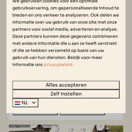
We gebruiken cookies voor een optimale
gebruikservaring, om gepersonaliseerde inhoud te
bieden en ons verkeer te analyseren. Ook delen we
informatie over uw gebruik van onze site met onze
partners voor social media, adverteren en analyse.
8,6
Deze partners kunnen deze gegevens combineren
met andere informatie die u aan ze heeft verstrekt
Villa Oesterdam | 8 personen
€ 2.600
of die ze hebben verzameld op basis van uw
€ 2.495
Zeeland, Tholen
gebruik van hun diensten. Bekijk voor meer
informatie ons
privacybeleid
.
8
4
Ja
2
2
Overdekt terras
Alles accepteren
Ruime tuin
Zelf instellen
2 Badkamers
NL
Bekijken
Boek nu