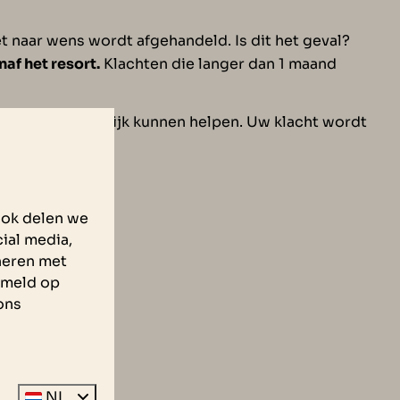
t naar wens wordt afgehandeld. Is dit het geval?
naf het resort.
Klachten die langer dan 1 maand
 u zo goed mogelijk kunnen helpen. Uw klacht wordt
Ook delen we
ial media,
neren met
zameld op
ons
NL