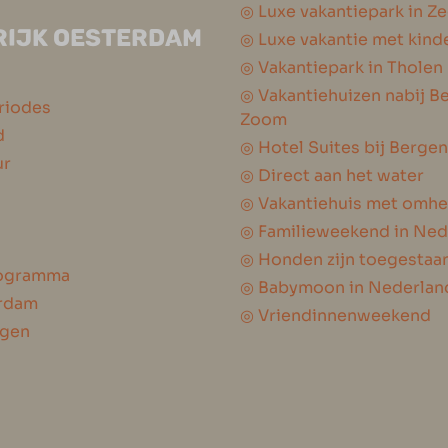
◎ Luxe vakantiepark in Z
RIJK OESTERDAM
◎ Luxe vakantie met kind
◎ Vakantiepark in Tholen
◎ Vakantiehuizen nabij B
riodes
Zoom
d
◎ Hotel Suites bij Berge
ur
◎ Direct aan het water
◎ Vakantiehuis met omhe
◎ Familieweekend in Ned
◎ Honden zijn toegestaa
programma
◎ Babymoon in Nederlan
erdam
◎ Vriendinnenweekend
ngen