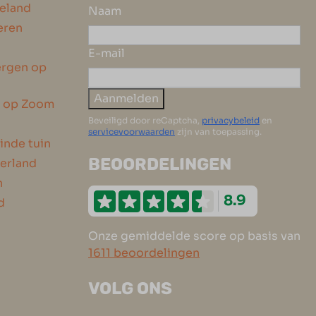
eeland
Naam
eren
E-mail
ergen op
Aanmelden
n op Zoom
Beveiligd door reCaptcha,
privacybeleid
en
servicevoorwaarden
zijn van toepassing.
inde tuin
BEOORDELINGEN
erland
n
8.9
d
Onze gemiddelde score op basis van
1611 beoordelingen
VOLG ONS