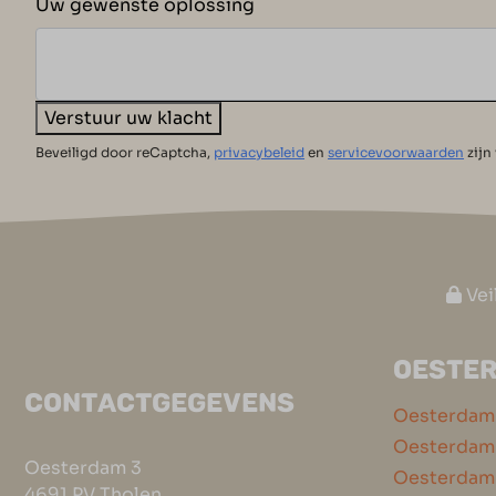
Uw gewenste oplossing
Verstuur uw klacht
Beveiligd door reCaptcha,
privacybeleid
en
servicevoorwaarden
zijn
Vei
OESTE
CONTACTGEGEVENS
Oesterdam
Oesterdam 
Oesterdam 3
Oesterdam
4691 PV Tholen