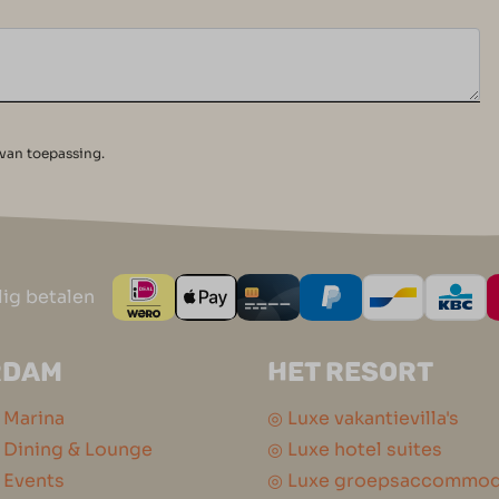
 van toepassing.
lig betalen
RDAM
HET RESORT
 Marina
◎ Luxe vakantievilla's
Dining & Lounge
◎ Luxe hotel suites
 Events
◎ Luxe groepsaccommod