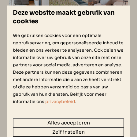
Deze website maakt gebruik van
cookies
We gebruiken cookies voor een optimale
gebruikservaring, om gepersonaliseerde inhoud te
bieden en ons verkeer te analyseren. Ook delen we
informatie over uw gebruik van onze site met onze
partners voor social media, adverteren en analyse.
Deze partners kunnen deze gegevens combineren
WAAR KAN IK HET BESTE
met andere informatie die u aan ze heeft verstrekt
of die ze hebben verzameld op basis van uw
DUIKEN?
gebruik van hun diensten. Bekijk voor meer
informatie ons
privacybeleid
.
Zeeland telt meer dan 100 duiklocaties en kent
een kleurrijk en afwisselend
Alles accepteren
onderwaterlandschap. Met name Nationaal
Zelf instellen
Park de Oosterschelde en het