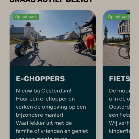
Op het park
Op het park
E-CHOPPERS
FIETSV
Nieuw bij Oesterdam!
De mooiste 
Huur een e-chopper en
u in de omg
verken de omgeving op een
Oesterdam R
bijzondere manier!
een fiets e
Waai lekker uit met de
Wij verhure
familie of vrienden en geniet
kinderfietse