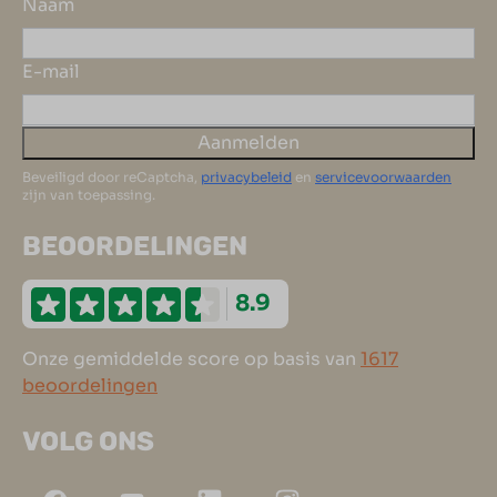
Naam
E-mail
Aanmelden
Beveiligd door reCaptcha,
privacybeleid
en
servicevoorwaarden
zijn van toepassing.
BEOORDELINGEN
8.9
Onze gemiddelde score op basis van
1617
beoordelingen
VOLG ONS